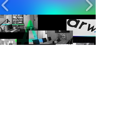
PRONTO PARA
VIVER A
Nós estamos prontos para ajudar a
alavancar sua empresa no
mercado.