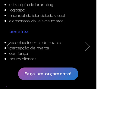
estratégia de branding
logotipo
manual de identidade visual
elementos visuais da marca
benefits:
reconhecimento de marca
percepção de marca
confiança
novos clientes
Faça um orçamento!
Produção Audiovisual e
Fotográfica
Crie vídeos e fotografias encantadoras
com uma equipe de alta performance.